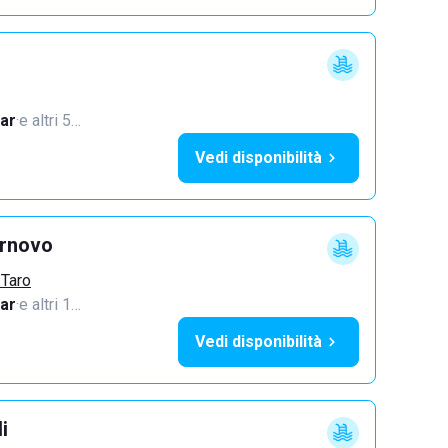
ar
·
e altri 5…
Vedi disponibilità
ornovo
 Taro
ar
·
e altri 1…
Vedi disponibilità
i