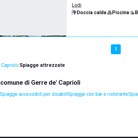
Lodi
Doccia calda
·
Piscina
·
B
1
 Caprioli
Spiagge attrezzate
l comune di Gerre de' Caprioli
Spiagge accessibili per disabili
Spiagge con bar e ristorante
Spia