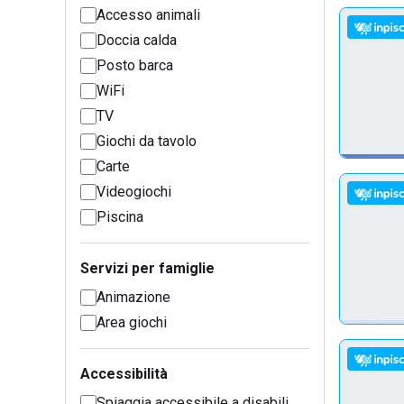
Accesso animali
Doccia calda
Posto barca
WiFi
TV
Giochi da tavolo
Carte
Videogiochi
Piscina
Servizi per famiglie
Animazione
Area giochi
Accessibilità
Spiaggia accessibile a disabili