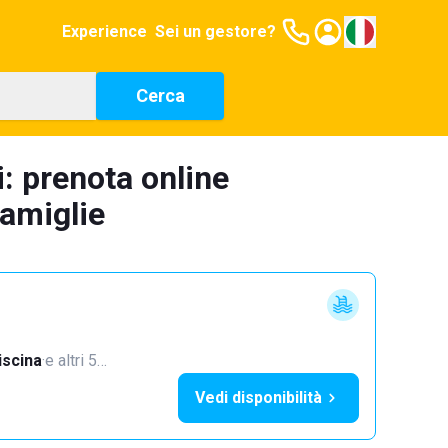
Experience
Sei un gestore?
Cerca
i: prenota online
famiglie
iscina
·
e altri 5…
Vedi disponibilità