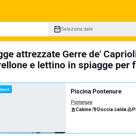
Seleziona date
ge attrezzate Gerre de' Capriol
llone e lettino in spiagge per 
Piscina Pontenure
Pontenure
Cabine
·
Doccia calda
·
P