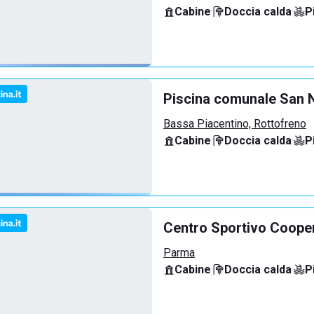
Cabine
·
Doccia calda
·
P
Piscina comunale San N
Bassa Piacentino, Rottofreno
Cabine
·
Doccia calda
·
P
Centro Sportivo Coope
Parma
Cabine
·
Doccia calda
·
P