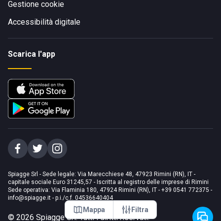
Gestione cookie
Accessibilità digitale
Scarica l'app
Spiagge Srl - Sede legale: Via Marecchiese 48, 47923 Rimini (RN), IT -
capitale sociale Euro 31245,57 - Iscritta al registro delle imprese di Rimini
Sede operativa: Via Flaminia 180, 47924 Rimini (RN), IT
-
+39 0541 772375
-
info@spiagge.it
- p.i./c.f. 04536640404
Mappa
Filtra
©
2026
Spiagge Srl. Tutti i diritti riservati.