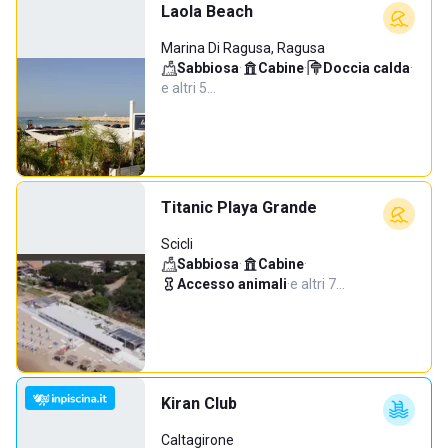
Laola Beach
Marina Di Ragusa, Ragusa
Sabbiosa
·
Cabine
·
Doccia calda
·
e altri 5…
Titanic Playa Grande
Scicli
Sabbiosa
·
Cabine
·
Accesso animali
·
e altri 7…
Kiran Club
Caltagirone