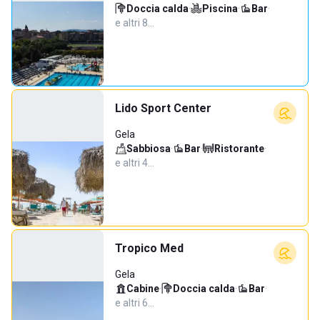
Doccia calda
·
Piscina
·
Bar
·
e altri 8…
Lido Sport Center
Gela
Sabbiosa
·
Bar
·
Ristorante
·
e altri 4…
Tropico Med
Gela
Cabine
·
Doccia calda
·
Bar
·
e altri 6…