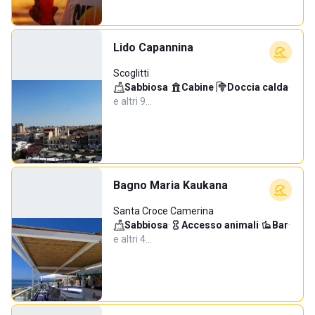
Lido Capannina
Scoglitti
Sabbiosa
·
Cabine
·
Doccia calda
·
e altri 9…
Bagno Maria Kaukana
Santa Croce Camerina
Sabbiosa
·
Accesso animali
·
Bar
·
e altri 4…