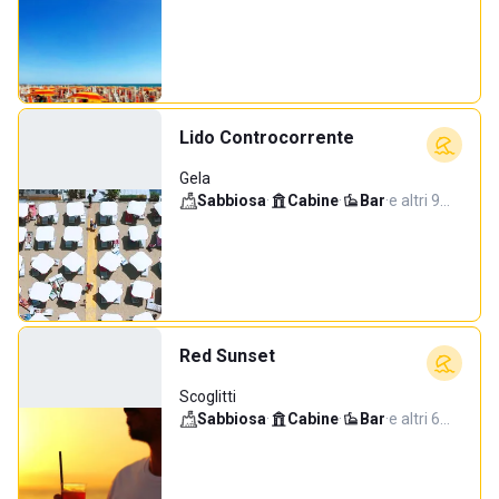
Lido Controcorrente
Gela
Sabbiosa
·
Cabine
·
Bar
·
e altri 9…
Red Sunset
Scoglitti
Sabbiosa
·
Cabine
·
Bar
·
e altri 6…