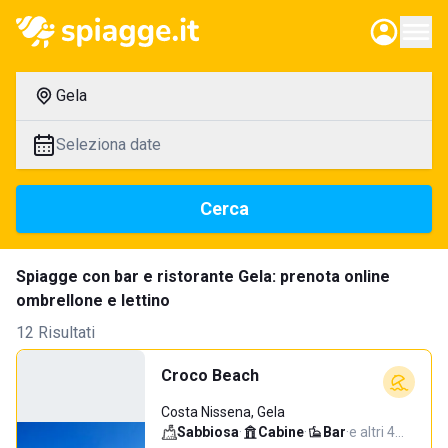
Gela
Seleziona date
Cerca
Spiagge con bar e ristorante Gela: prenota online
ombrellone e lettino
12 Risultati
Croco Beach
Costa Nissena, Gela
Sabbiosa
·
Cabine
·
Bar
·
e altri 4…