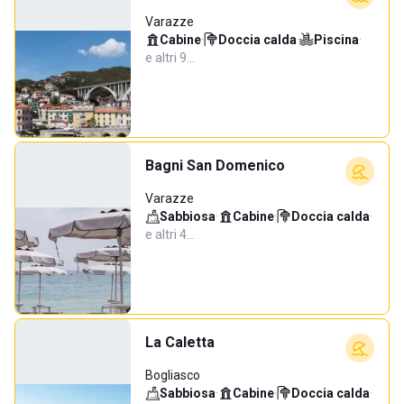
Varazze
Cabine
·
Doccia calda
·
Piscina
·
e altri 9…
Bagni San Domenico
Varazze
Sabbiosa
·
Cabine
·
Doccia calda
·
e altri 4…
La Caletta
Bogliasco
Sabbiosa
·
Cabine
·
Doccia calda
·