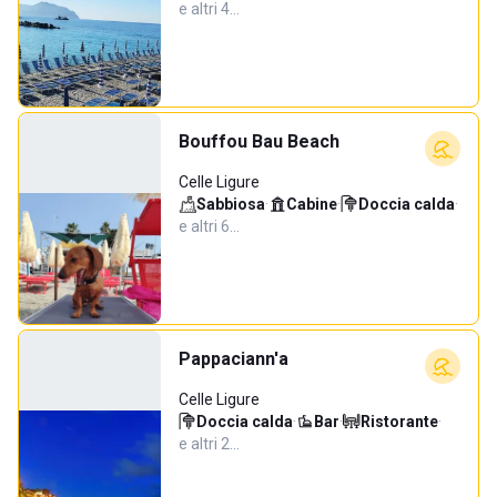
e altri 4…
Bouffou Bau Beach
Celle Ligure
Sabbiosa
·
Cabine
·
Doccia calda
·
e altri 6…
Pappaciann'a
Celle Ligure
Doccia calda
·
Bar
·
Ristorante
·
e altri 2…