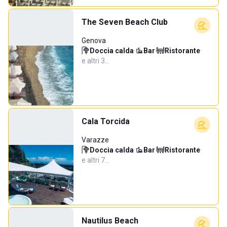
The Seven Beach Club
Genova
Doccia calda
·
Bar
·
Ristorante
·
e altri 3…
Cala Torcida
Varazze
Doccia calda
·
Bar
·
Ristorante
·
e altri 7…
Nautilus Beach