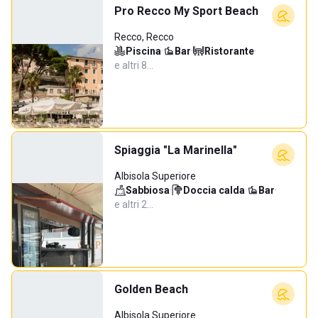
Pro Recco My Sport Beach
Recco, Recco
Piscina
·
Bar
·
Ristorante
·
e altri 8…
Spiaggia "La Marinella"
Albisola Superiore
Sabbiosa
·
Doccia calda
·
Bar
·
e altri 2…
Golden Beach
Albisola Superiore