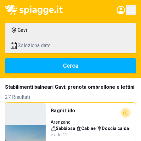
Gavi
Seleziona date
Cerca
Stabilimenti balneari Gavi: prenota ombrellone e lettini
27 Risultati
Bagni Lido
Arenzano
Sabbiosa
·
Cabine
·
Doccia calda
·
e altri 12…