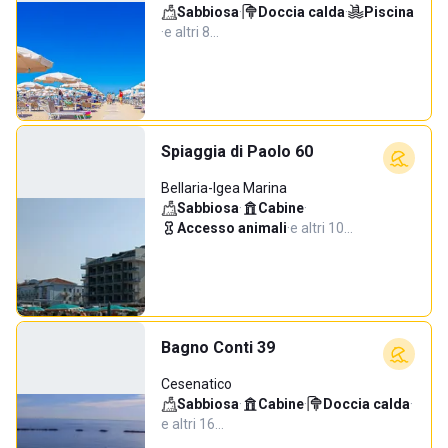
Sabbiosa
·
Doccia calda
·
Piscina
·
e altri 8…
Spiaggia di Paolo 60
Bellaria-Igea Marina
Sabbiosa
·
Cabine
·
Accesso animali
·
e altri 10…
Bagno Conti 39
Cesenatico
Sabbiosa
·
Cabine
·
Doccia calda
·
e altri 16…