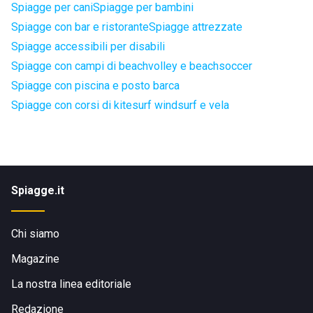
Spiagge per cani
Spiagge per bambini
Spiagge con bar e ristorante
Spiagge attrezzate
Spiagge accessibili per disabili
Spiagge con campi di beachvolley e beachsoccer
Spiagge con piscina e posto barca
Spiagge con corsi di kitesurf windsurf e vela
Spiagge.it
Chi siamo
Magazine
La nostra linea editoriale
Redazione