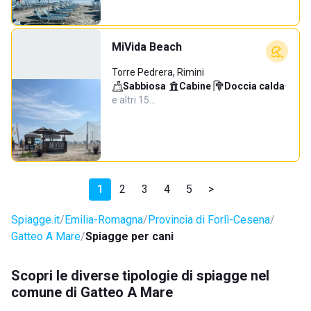
MiVida Beach
Torre Pedrera, Rimini
Sabbiosa
·
Cabine
·
Doccia calda
·
e altri 15…
1
2
3
4
5
>
Spiagge.it
Emilia-Romagna
Provincia di Forlì-Cesena
Gatteo A Mare
Spiagge per cani
Scopri le diverse tipologie di spiagge nel
comune di Gatteo A Mare