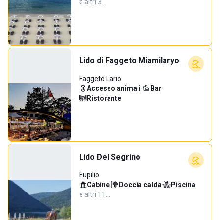
e altri 3…
Lido di Faggeto Miamilaryo
Faggeto Lario
Accesso animali
·
Bar
·
Ristorante
Lido Del Segrino
Eupilio
Cabine
·
Doccia calda
·
Piscina
·
e altri 11…