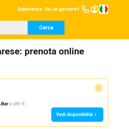
Experience
Sei un gestore?
Cerca
rese: prenota online
Bar
·
e altri 9…
Vedi disponibilità