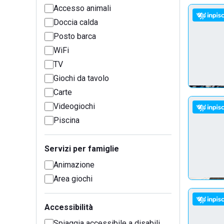
Accesso animali
Doccia calda
Posto barca
WiFi
TV
Giochi da tavolo
Carte
Videogiochi
Piscina
Servizi per famiglie
Animazione
Area giochi
Accessibilità
Spiaggia accessibile a disabili