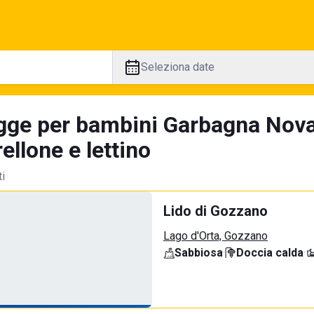
Seleziona date
gge per bambini Garbagna Nova
llone e lettino
ti
Lido di Gozzano
Lago d'Orta, Gozzano
Sabbiosa
·
Doccia calda
·