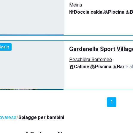
Meina
Doccia calda
·
Piscina
·
B
Gardanella Sport Villag
Peschiera Borromeo
Cabine
·
Piscina
·
Bar
·
e al
1
ovarese
Spiagge per bambini