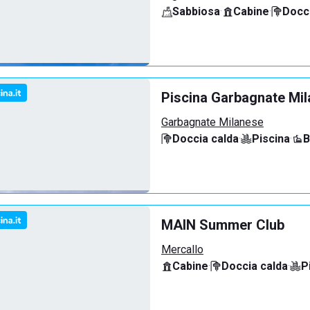
Sabbiosa
·
Cabine
·
Docci
Piscina Garbagnate Mi
Garbagnate Milanese
Doccia calda
·
Piscina
·
B
MAIN Summer Club
Mercallo
Cabine
·
Doccia calda
·
P