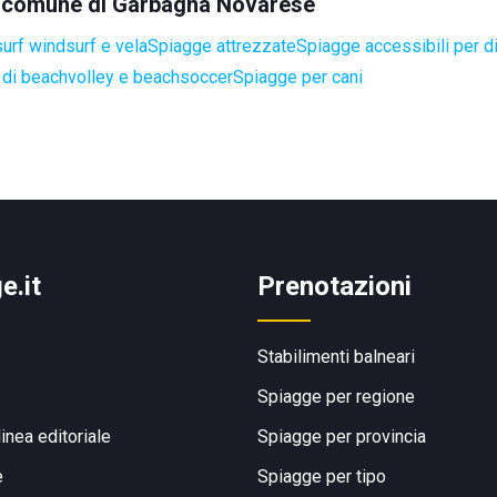
nel comune di Garbagna Novarese
surf windsurf e vela
Spiagge attrezzate
Spiagge accessibili per di
di beachvolley e beachsoccer
Spiagge per cani
e.it
Prenotazioni
Stabilimenti balneari
Spiagge per regione
linea editoriale
Spiagge per provincia
e
Spiagge per tipo