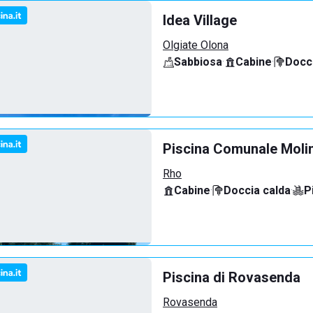
Idea Village
Olgiate Olona
Sabbiosa
·
Cabine
·
Docci
Piscina Comunale Molin
Rho
Cabine
·
Doccia calda
·
P
Piscina di Rovasenda
Rovasenda