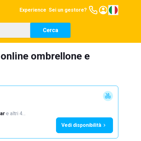
Experience
Sei un gestore?
Cerca
 online ombrellone e
ar
·
e altri 4…
Vedi disponibilità