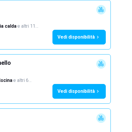
a calda
·
e altri 11…
Vedi disponibilità
ello
iscina
·
e altri 6…
Vedi disponibilità