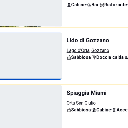
Cabine
·
Bar
·
Ristorante
·
Lido di Gozzano
Lago d'Orta, Gozzano
Sabbiosa
·
Doccia calda
·
Spiaggia Miami
Orta San Giulio
Sabbiosa
·
Cabine
·
Acce