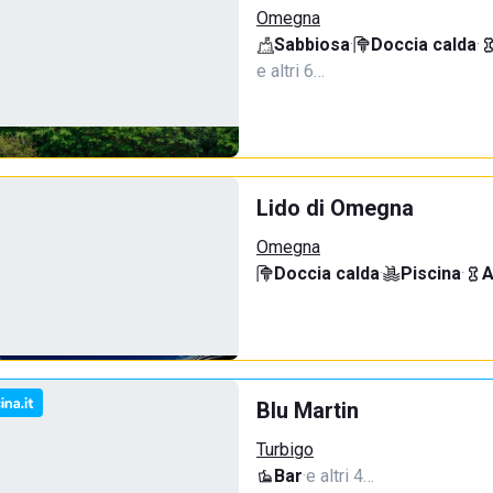
Omegna
Sabbiosa
·
Doccia calda
·
e altri 6…
Lido di Omegna
Omegna
Doccia calda
·
Piscina
·
A
Blu Martin
Turbigo
Bar
·
e altri 4…