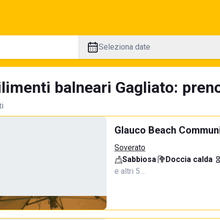
Seleziona date
limenti balneari Gagliato: preno
ti
Glauco Beach Communi
Soverato
Sabbiosa
·
Doccia calda
·
e altri 5…