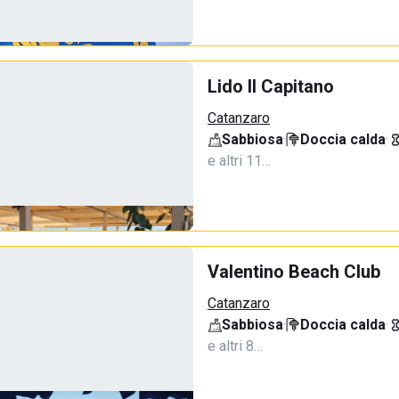
Lido Il Capitano
Catanzaro
Sabbiosa
·
Doccia calda
·
e altri 11…
Valentino Beach Club
Catanzaro
Sabbiosa
·
Doccia calda
·
e altri 8…