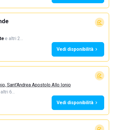
ande
te
·
e altri 2…
Vedi disponibilità
io, Sant'Andrea Apostolo Allo Ionio
 altri 6…
Vedi disponibilità