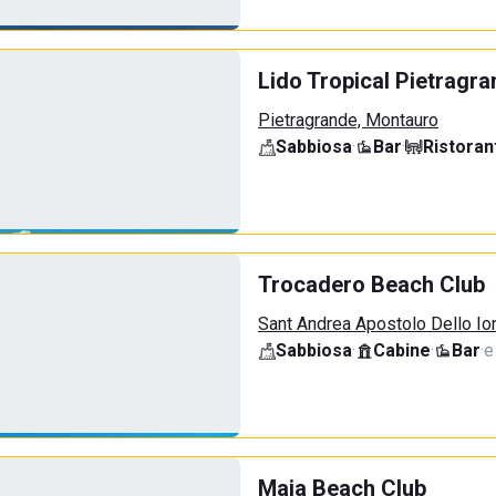
Lido Tropical Pietragr
Pietragrande, Montauro
Sabbiosa
·
Bar
·
Ristoran
Trocadero Beach Club
Sant Andrea Apostolo Dello Ion
Sabbiosa
·
Cabine
·
Bar
·
e
Maja Beach Club