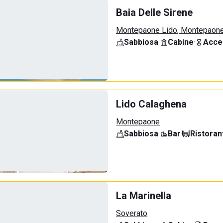
Baia Delle Sirene
Montepaone Lido, Montepaon
Sabbiosa
·
Cabine
·
Acce
Lido Calaghena
Montepaone
Sabbiosa
·
Bar
·
Ristoran
La Marinella
Soverato