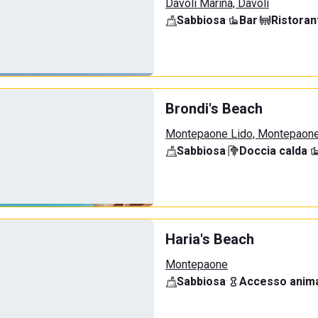
Davoli Marina, Davoli
Sabbiosa
·
Bar
·
Ristoran
Brondi's Beach
Montepaone Lido, Montepaon
Sabbiosa
·
Doccia calda
·
Haria's Beach
Montepaone
Sabbiosa
·
Accesso anima