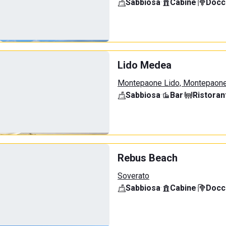
Sabbiosa
·
Cabine
·
Docci
Lido Medea
Montepaone Lido, Montepaon
Sabbiosa
·
Bar
·
Ristoran
Rebus Beach
Soverato
Sabbiosa
·
Cabine
·
Docci