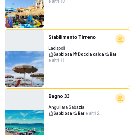
e altri 10…
Stabilimento Tirreno
Ladispoli
Sabbiosa
·
Doccia calda
·
Bar
·
e altri 11…
Bagno 33
Anguillara Sabazia
Sabbiosa
·
Bar
·
e altri 2…