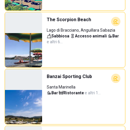
The Scorpion Beach
Lago di Bracciano, Anguillara Sabazia
Sabbiosa
·
Accesso animali
·
Bar
·
e altri 6…
Banzai Sporting Club
Santa Marinella
Bar
·
Ristorante
·
e altri 1…