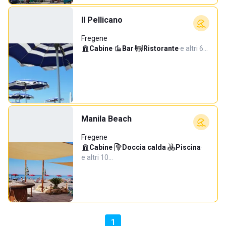
Il Pellicano
Fregene
Cabine
·
Bar
·
Ristorante
·
e altri 6…
Manila Beach
Fregene
Cabine
·
Doccia calda
·
Piscina
·
e altri 10…
1