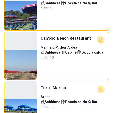
Sabbiosa
·
Doccia calda
·
Bar
·
e altri 5…
Calypso Beach Restaurant
Marina di Ardea, Ardea
Sabbiosa
·
Cabine
·
Doccia calda
·
e altri 12…
Torre Marina
Ardea
Sabbiosa
·
Doccia calda
·
Bar
·
e altri 11…