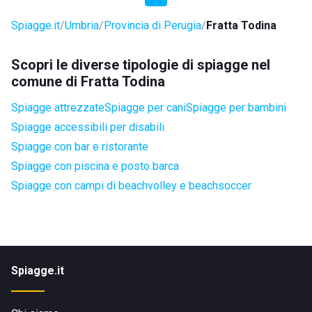
Spiagge.it
Umbria
Provincia di Perugia
Fratta Todina
Scopri le diverse tipologie di spiagge nel
comune di Fratta Todina
Spiagge attrezzate
Spiagge per cani
Spiagge per bambini
Spiagge accessibili per disabili
Spiagge con bar e ristorante
Spiagge con piscina e posto barca
Spiagge con campi di beachvolley e beachsoccer
Spiagge.it