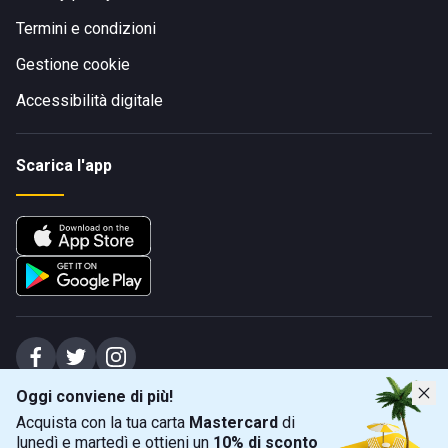
Termini e condizioni
Gestione cookie
Accessibilità digitale
Scarica l'app
Oggi conviene di più!
Spiagge Srl - Sede legale: Via Marecchiese 48, 47923 Rimini (RN), IT -
Acquista con la tua carta
Mastercard
di
capitale sociale Euro 31245,57 - Iscritta al registro delle imprese di Rimini
lunedì e martedì e ottieni un
10% di sconto
Sede operativa: Via Flaminia 180, 47924 Rimini (RN), IT
-
+39 0541 772375
-