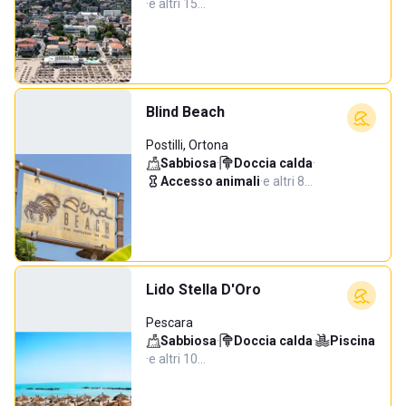
·
e altri 15…
Blind Beach
Postilli, Ortona
Sabbiosa
·
Doccia calda
·
Accesso animali
·
e altri 8…
Lido Stella D'Oro
Pescara
Sabbiosa
·
Doccia calda
·
Piscina
·
e altri 10…