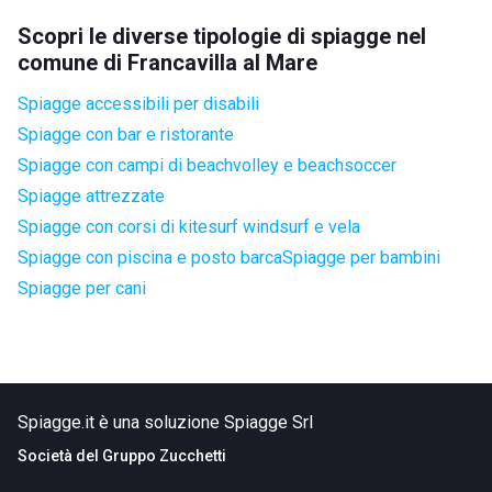
Scopri le diverse tipologie di spiagge nel
comune di Francavilla al Mare
Spiagge accessibili per disabili
Spiagge con bar e ristorante
Spiagge con campi di beachvolley e beachsoccer
Spiagge attrezzate
Spiagge con corsi di kitesurf windsurf e vela
Spiagge con piscina e posto barca
Spiagge per bambini
Spiagge per cani
Spiagge.it è una soluzione Spiagge Srl
Società del
Gruppo Zucchetti