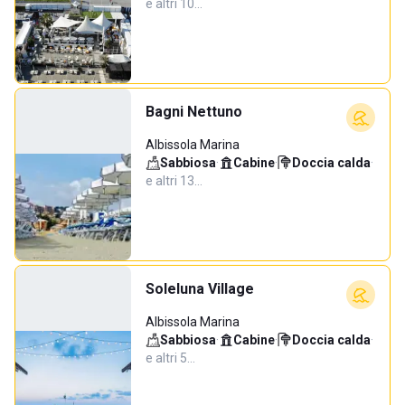
e altri 10…
Bagni Nettuno
Albissola Marina
Sabbiosa
·
Cabine
·
Doccia calda
·
e altri 13…
Soleluna Village
Albissola Marina
Sabbiosa
·
Cabine
·
Doccia calda
·
e altri 5…