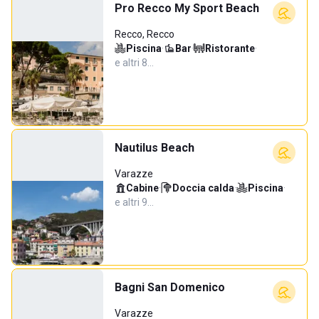
Pro Recco My Sport Beach
Recco, Recco
Piscina
·
Bar
·
Ristorante
·
e altri 8…
Nautilus Beach
Varazze
Cabine
·
Doccia calda
·
Piscina
·
e altri 9…
Bagni San Domenico
Varazze