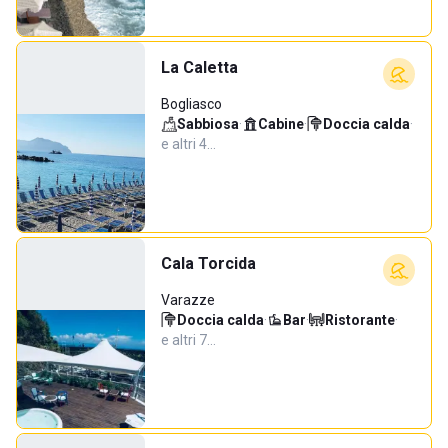
La Caletta
Bogliasco
Sabbiosa
·
Cabine
·
Doccia calda
·
e altri 4…
Cala Torcida
Varazze
Doccia calda
·
Bar
·
Ristorante
·
e altri 7…