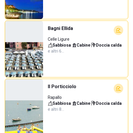
Bagni Ellida
Celle Ligure
Sabbiosa
·
Cabine
·
Doccia calda
·
e altri 6…
Il Porticciolo
Rapallo
Sabbiosa
·
Cabine
·
Doccia calda
·
e altri 8…