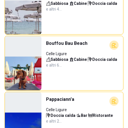
Sabbiosa
·
Cabine
·
Doccia calda
·
e altri 4…
Bouffou Bau Beach
Celle Ligure
Sabbiosa
·
Cabine
·
Doccia calda
·
e altri 6…
Pappaciann'a
Celle Ligure
Doccia calda
·
Bar
·
Ristorante
·
e altri 2…