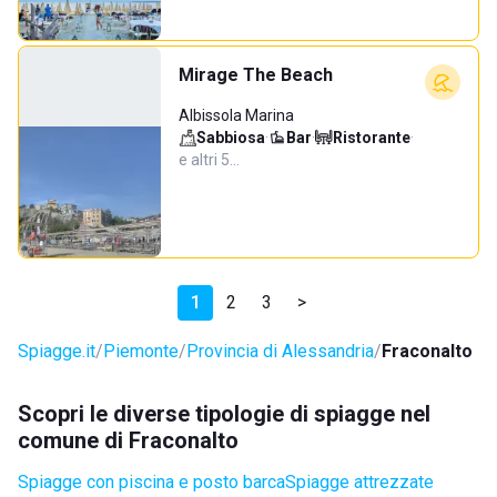
Mirage The Beach
Albissola Marina
Sabbiosa
·
Bar
·
Ristorante
·
e altri 5…
1
2
3
>
Spiagge.it
Piemonte
Provincia di Alessandria
Fraconalto
Scopri le diverse tipologie di spiagge nel
comune di Fraconalto
Spiagge con piscina e posto barca
Spiagge attrezzate