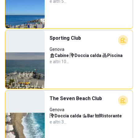
e altri 5…
Sporting Club
Genova
Cabine
·
Doccia calda
·
Piscina
·
e altri 10…
The Seven Beach Club
Genova
Doccia calda
·
Bar
·
Ristorante
·
e altri 3…