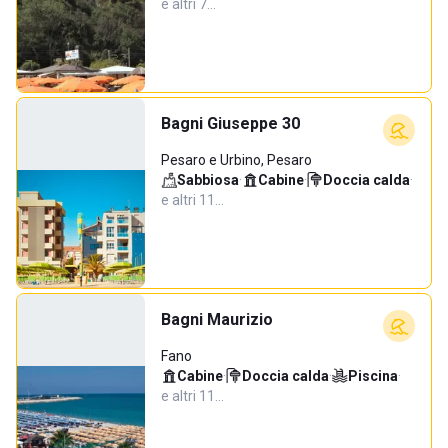
e altri 7…
Bagni Giuseppe 30
Pesaro e Urbino, Pesaro
Sabbiosa
·
Cabine
·
Doccia calda
·
e altri 11…
Bagni Maurizio
Fano
Cabine
·
Doccia calda
·
Piscina
·
e altri 11…