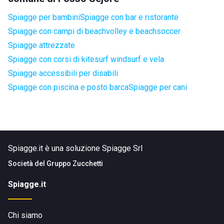
Spiagge per bambini
Spiagge con bar e ristorante
Spiagge con campi di beachvolley e beachsoccer
Spiagge attrezzate
Spiagge con corsi di kitesurf windsurf e vela
Spiagge accessibili per disabili
Spiagge con piscina e posto barca
Spiagge per cani
Spiagge.it è una soluzione Spiagge Srl
Società del
Gruppo Zucchetti
Spiagge.it
Chi siamo