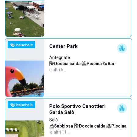
Center Park
Antegnate
Doccia calda
·
Piscina
·
Bar
·
e altri 5…
Polo Sportivo Canottieri
Garda Salò
Salò
Sabbiosa
·
Doccia calda
·
Piscina
·
e altri 11…