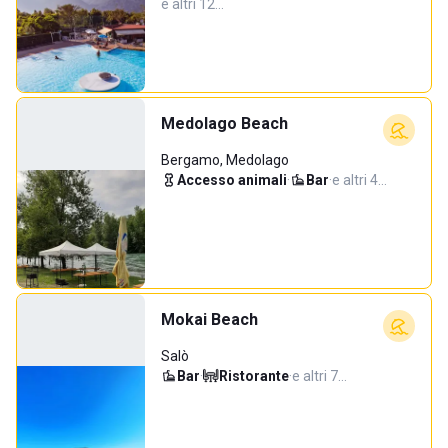
e altri 12…
Medolago Beach
Bergamo, Medolago
Accesso animali
·
Bar
·
e altri 4…
Mokai Beach
Salò
Bar
·
Ristorante
·
e altri 7…