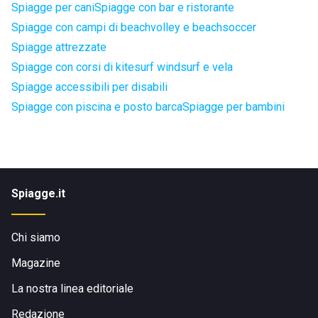
Spiagge per cani
Spiagge con bar e ristorante
Spiagge con campi di beachvolley e beachsoccer
Spiagge attrezzate
Spiagge con corsi di kitesurf windsurf e vela
Spiagge accessibili per disabili
Spiagge con piscina e posto barca
Spiagge per bambini
Spiagge.it
Chi siamo
Magazine
La nostra linea editoriale
Redazione