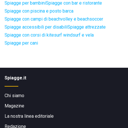
Spiagge per bambini
Spiagge con bar e ristorante
Spiagge con piscina e posto barca
Spiagge con campi di beachvolley e beachsoccer
Spiagge accessibili per disabili
Spiagge attrezzate
Spiagge con corsi di kitesurf windsurf e vela
Spiagge per cani
Spiagge.it
Chi siamo
Magazine
La nostra linea editoriale
Redazione