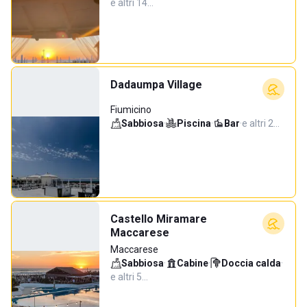
e altri 14…
Dadaumpa Village
Fiumicino
Sabbiosa
·
Piscina
·
Bar
·
e altri 2…
Castello Miramare
Maccarese
Maccarese
Sabbiosa
·
Cabine
·
Doccia calda
·
e altri 5…