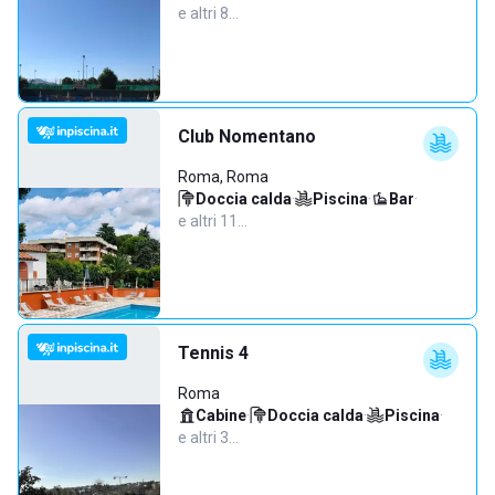
e altri 8…
Club Nomentano
Roma, Roma
Doccia calda
·
Piscina
·
Bar
·
e altri 11…
Tennis 4
Roma
Cabine
·
Doccia calda
·
Piscina
·
e altri 3…