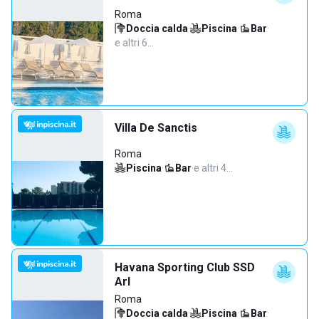
Roma
Doccia calda
·
Piscina
·
Bar
·
e altri 6…
Villa De Sanctis
Roma
Piscina
·
Bar
·
e altri 4…
Havana Sporting Club SSD
Arl
Roma
Doccia calda
·
Piscina
·
Bar
·