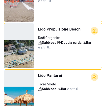
e altri 10…
Lido Propulsione Beach
Rodi Garganico
Sabbiosa
·
Doccia calda
·
Bar
·
e altri 8…
Lido Pantarei
Torre Mileto
Sabbiosa
·
Bar
·
e altri 6…