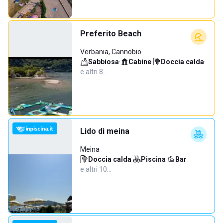
Preferito Beach
Verbania, Cannobio
Sabbiosa
·
Cabine
·
Doccia calda
·
e altri 8…
Lido di meina
Meina
Doccia calda
·
Piscina
·
Bar
·
e altri 10…