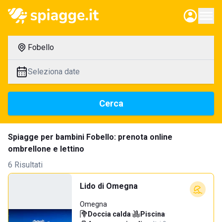
Fobello
Seleziona date
Cerca
Spiagge per bambini Fobello: prenota online
ombrellone e lettino
6 Risultati
Lido di Omegna
Omegna
Doccia calda
·
Piscina
·