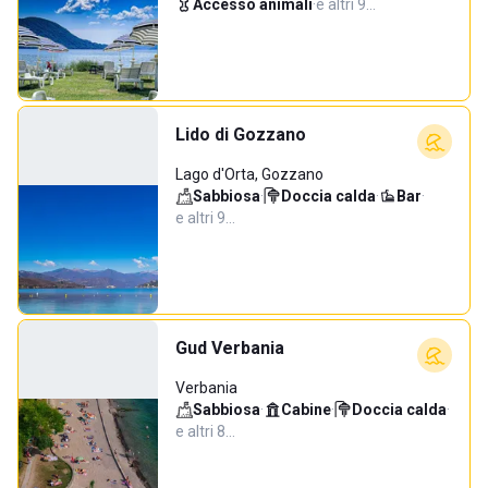
Accesso animali
·
e altri 9…
Lido di Gozzano
Lago d'Orta, Gozzano
Sabbiosa
·
Doccia calda
·
Bar
·
e altri 9…
Gud Verbania
Verbania
Sabbiosa
·
Cabine
·
Doccia calda
·
e altri 8…