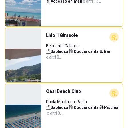
Accesso animali
·
e altri 13…
Lido Il Girasole
Belmonte Calabro
Sabbiosa
·
Doccia calda
·
Bar
·
e altri 8…
Oasi Beach Club
Paola Marittima, Paola
Sabbiosa
·
Doccia calda
·
Piscina
·
e altri 8…