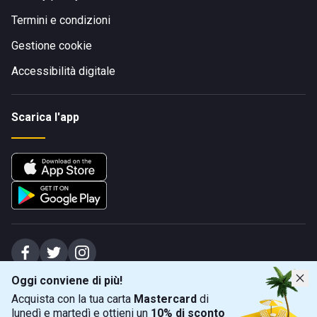
Termini e condizioni
Gestione cookie
Accessibilità digitale
Scarica l'app
Oggi conviene di più!
Spiagge Srl - Sede legale: Via Marecchiese 48, 47923 Rimini (RN), IT -
Acquista con la tua carta
Mastercard
di
capitale sociale Euro 31245,57 - Iscritta al registro delle imprese di Rimini
lunedì e martedì e ottieni un
10% di sconto
Sede operativa: Via Flaminia 180, 47924 Rimini (RN), IT
-
+39 0541 772375
-