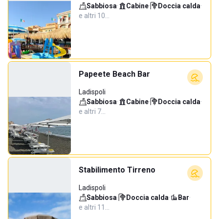
Sabbiosa
·
Cabine
·
Doccia calda
·
e altri 10…
Papeete Beach Bar
Ladispoli
Sabbiosa
·
Cabine
·
Doccia calda
·
e altri 7…
Stabilimento Tirreno
Ladispoli
Sabbiosa
·
Doccia calda
·
Bar
·
e altri 11…