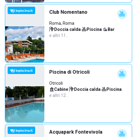
Club Nomentano
Roma, Roma
Doccia calda
·
Piscina
·
Bar
·
e altri 11…
Piscina di Otricoli
Otricoli
Cabine
·
Doccia calda
·
Piscina
·
e altri 12…
Acquapark Fontevivola