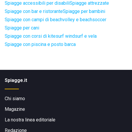
Spiagge accessibili per disabili
Spiagge attrezzate
Spiagge con bar e ristorante
Spiagge per bambini
Spiagge con campi di beachvolley e beachsoccer
Spiagge per cani
Spiagge con corsi di kitesurf windsurf e vela
Spiagge con piscina e posto barca
Spiagge.it
Chi siamo
Magazine
La nostra linea editoriale
Redazione