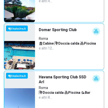
e altri 4…
Domar Sporting Club
Roma
Cabine
·
Doccia calda
·
Piscina
·
e altri 12…
Havana Sporting Club SSD
Arl
Roma
Doccia calda
·
Piscina
·
Bar
·
e altri 8…