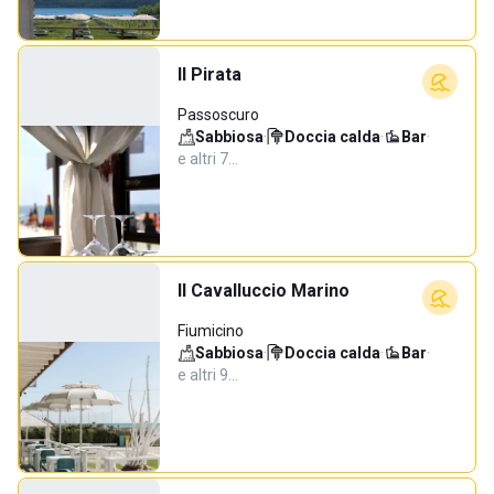
Il Pirata
Passoscuro
Sabbiosa
·
Doccia calda
·
Bar
·
e altri 7…
Il Cavalluccio Marino
Fiumicino
Sabbiosa
·
Doccia calda
·
Bar
·
e altri 9…