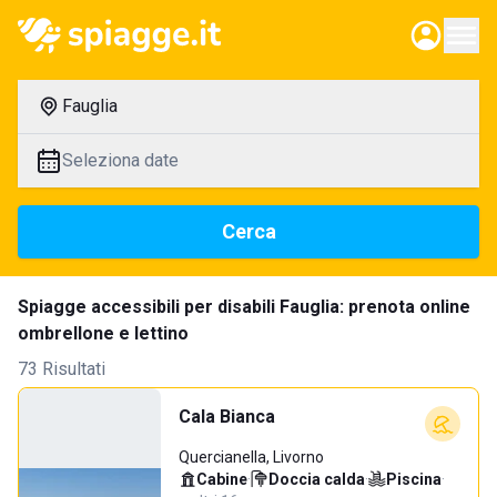
Fauglia
Seleziona date
Cerca
Spiagge accessibili per disabili Fauglia: prenota online
ombrellone e lettino
73 Risultati
Cala Bianca
Quercianella, Livorno
Cabine
·
Doccia calda
·
Piscina
·