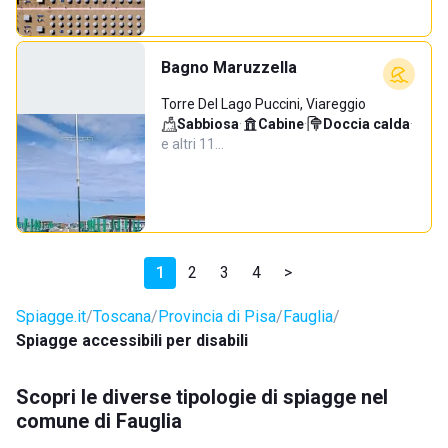
Bagno Maruzzella
Torre Del Lago Puccini, Viareggio
Sabbiosa
·
Cabine
·
Doccia calda
·
e altri 11…
1
2
3
4
>
Spiagge.it
Toscana
Provincia di Pisa
Fauglia
Spiagge accessibili per disabili
Scopri le diverse tipologie di spiagge nel
comune di Fauglia