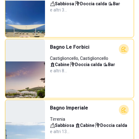
Sabbiosa
·
Doccia calda
·
Bar
·
e altri 3…
Bagno Le Forbici
Castiglioncello, Castiglioncello
Cabine
·
Doccia calda
·
Bar
·
e altri 8…
Bagno Imperiale
Tirrenia
Sabbiosa
·
Cabine
·
Doccia calda
·
e altri 13…