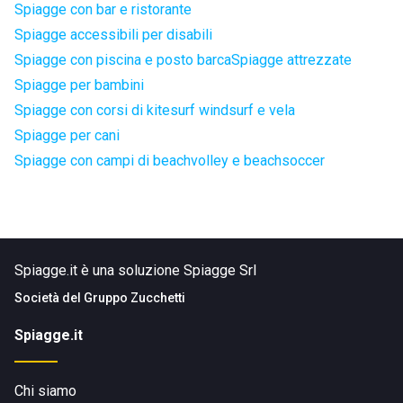
Spiagge con bar e ristorante
Spiagge accessibili per disabili
Spiagge con piscina e posto barca
Spiagge attrezzate
Spiagge per bambini
Spiagge con corsi di kitesurf windsurf e vela
Spiagge per cani
Spiagge con campi di beachvolley e beachsoccer
Spiagge.it è una soluzione Spiagge Srl
Società del
Gruppo Zucchetti
Spiagge.it
Chi siamo