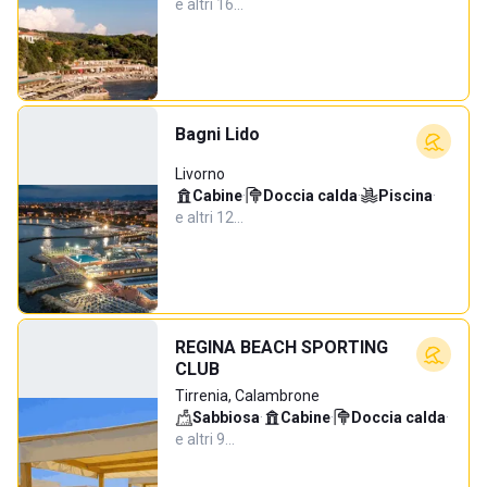
e altri 16…
Bagni Lido
Livorno
Cabine
·
Doccia calda
·
Piscina
·
e altri 12…
REGINA BEACH SPORTING
CLUB
Tirrenia, Calambrone
Sabbiosa
·
Cabine
·
Doccia calda
·
e altri 9…