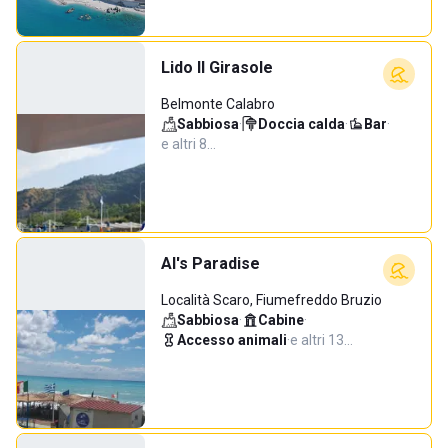
Lido Il Girasole
Belmonte Calabro
Sabbiosa
·
Doccia calda
·
Bar
·
e altri 8…
Al's Paradise
Località Scaro, Fiumefreddo Bruzio
Sabbiosa
·
Cabine
·
Accesso animali
·
e altri 13…