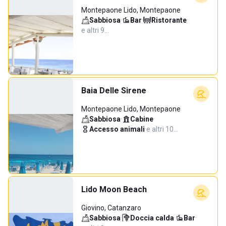
Montepaone Lido, Montepaone
Sabbiosa
·
Bar
·
Ristorante
·
e altri 9…
Baia Delle Sirene
Montepaone Lido, Montepaone
Sabbiosa
·
Cabine
·
Accesso animali
·
e altri 10…
Lido Moon Beach
Giovino, Catanzaro
Sabbiosa
·
Doccia calda
·
Bar
·