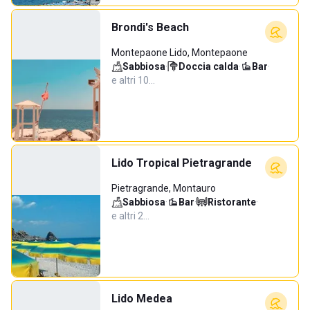
Brondi's Beach
Montepaone Lido, Montepaone
Sabbiosa
·
Doccia calda
·
Bar
·
e altri 10…
Lido Tropical Pietragrande
Pietragrande, Montauro
Sabbiosa
·
Bar
·
Ristorante
·
e altri 2…
Lido Medea