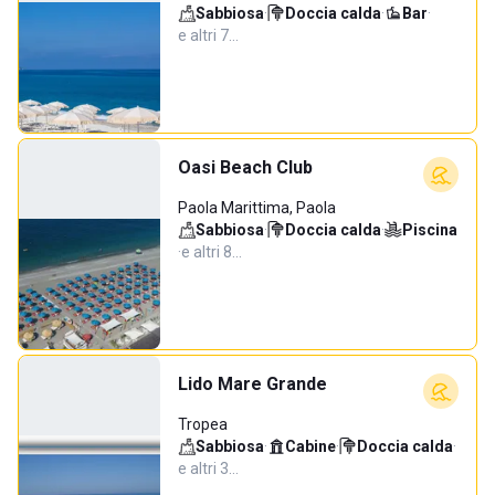
Sabbiosa
·
Doccia calda
·
Bar
·
e altri 7…
Oasi Beach Club
Paola Marittima, Paola
Sabbiosa
·
Doccia calda
·
Piscina
·
e altri 8…
Lido Mare Grande
Tropea
Sabbiosa
·
Cabine
·
Doccia calda
·
e altri 3…