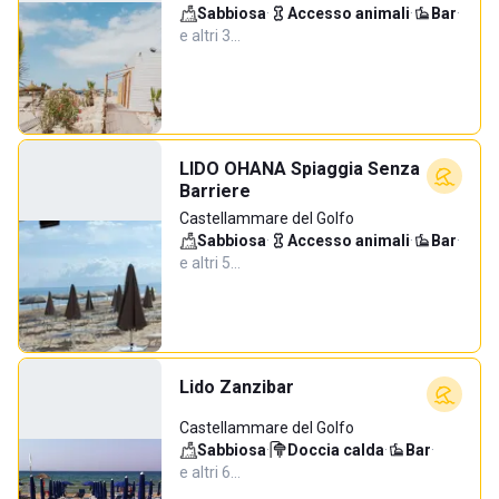
Sabbiosa
·
Accesso animali
·
Bar
·
e altri 3…
LIDO OHANA Spiaggia Senza
Barriere
Castellammare del Golfo
Sabbiosa
·
Accesso animali
·
Bar
·
e altri 5…
Lido Zanzibar
Castellammare del Golfo
Sabbiosa
·
Doccia calda
·
Bar
·
e altri 6…