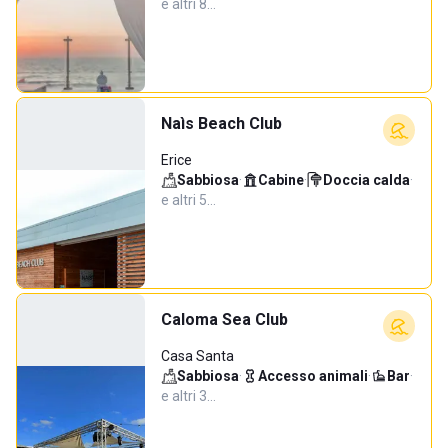
e altri 8…
Naìs Beach Club
Erice
Sabbiosa
·
Cabine
·
Doccia calda
·
e altri 5…
Caloma Sea Club
Casa Santa
Sabbiosa
·
Accesso animali
·
Bar
·
e altri 3…