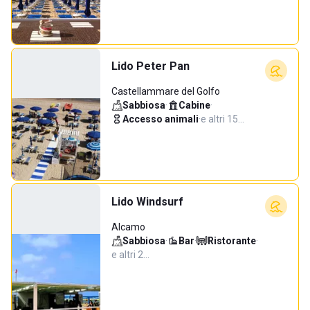
Lido Peter Pan
Castellammare del Golfo
Sabbiosa
·
Cabine
·
Accesso animali
·
e altri 15…
Lido Windsurf
Alcamo
Sabbiosa
·
Bar
·
Ristorante
·
e altri 2…