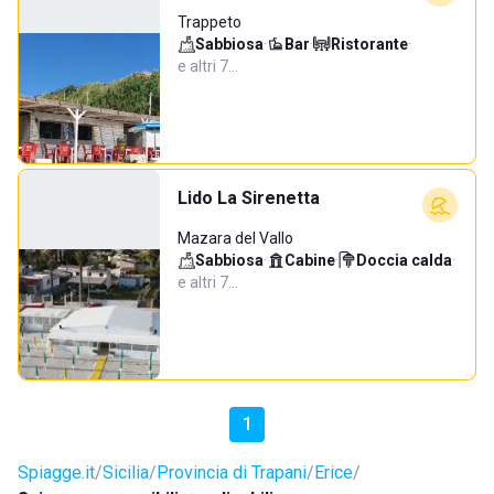
Trappeto
Sabbiosa
·
Bar
·
Ristorante
·
e altri 7…
Lido La Sirenetta
Mazara del Vallo
Sabbiosa
·
Cabine
·
Doccia calda
·
e altri 7…
1
Spiagge.it
Sicilia
Provincia di Trapani
Erice