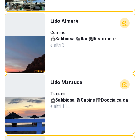
Lido Almarè
Cornino
Sabbiosa
·
Bar
·
Ristorante
·
e altri 3…
Lido Marausa
Trapani
Sabbiosa
·
Cabine
·
Doccia calda
·
e altri 11…