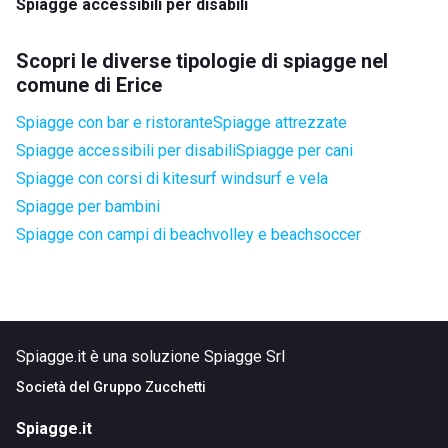
Spiagge accessibili per disabili
Scopri le diverse tipologie di spiagge nel
comune di Erice
Spiagge con bar e ristorante
Spiagge attrezzate
Spiagge accessibili per disabili
Spiagge per cani
Spiagge con corsi di kitesurf windsurf e vela
Spiagge per bambini
Spiagge con campi di beachvolley e beachsoccer
Spiagge.it è una soluzione Spiagge Srl
Società del
Gruppo Zucchetti
Spiagge.it