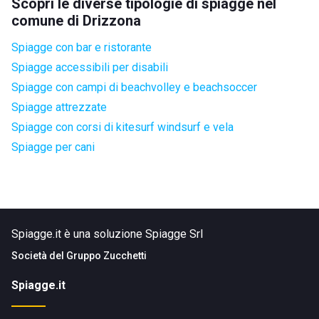
Scopri le diverse tipologie di spiagge nel
comune di Drizzona
Spiagge con bar e ristorante
Spiagge accessibili per disabili
Spiagge con campi di beachvolley e beachsoccer
Spiagge attrezzate
Spiagge con corsi di kitesurf windsurf e vela
Spiagge per cani
Spiagge.it è una soluzione Spiagge Srl
Società del
Gruppo Zucchetti
Spiagge.it