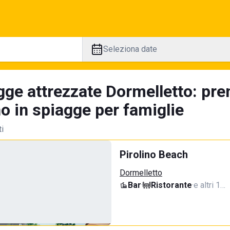
Seleziona date
gge attrezzate Dormelletto: pre
no in spiagge per famiglie
ti
Pirolino Beach
Dormelletto
Bar
·
Ristorante
·
e altri 1…