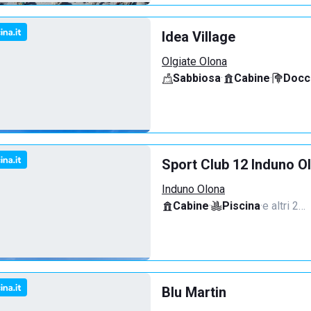
Idea Village
Olgiate Olona
Sabbiosa
·
Cabine
·
Docci
Sport Club 12 Induno O
Induno Olona
Cabine
·
Piscina
·
e altri 2…
Blu Martin