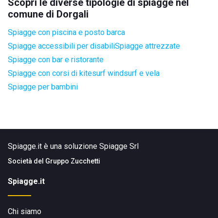
Scopri le diverse tipologie di spiagge nel
comune di Dorgali
Spiagge con piscina e posto barca
Spiagge accessibili per disabili
Spiagge attrezzate
Spiagge con bar e ristorante
Spiagge con corsi di kitesurf windsurf e vela
Spiagge per bambini
Spiagge.it è una soluzione Spiagge Srl
Società del
Gruppo Zucchetti
Spiagge.it
Chi siamo