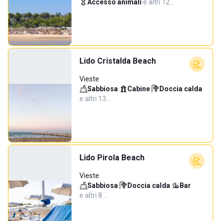
Accesso animali
·
e altri 12…
Lido Cristalda Beach
Vieste
Sabbiosa
·
Cabine
·
Doccia calda
·
e altri 13…
Lido Pirola Beach
Vieste
Sabbiosa
·
Doccia calda
·
Bar
·
e altri 8…