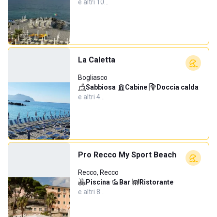
e altri 10…
La Caletta
Bogliasco
Sabbiosa
·
Cabine
·
Doccia calda
·
e altri 4…
Pro Recco My Sport Beach
Recco, Recco
Piscina
·
Bar
·
Ristorante
·
e altri 8…