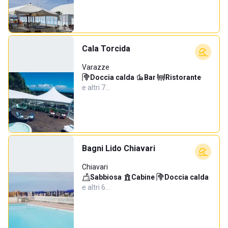
Cala Torcida
Varazze
Doccia calda
·
Bar
·
Ristorante
·
e altri 7…
Bagni Lido Chiavari
Chiavari
Sabbiosa
·
Cabine
·
Doccia calda
·
e altri 6…