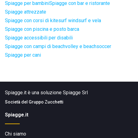
Spiagge per bambini
Spiagge con bar e ristorante
Spiagge attrezzate
Spiagge con corsi di kitesurf windsurf e vela
Spiagge con piscina e posto barca
Spiagge accessibili per disabili
Spiagge con campi di beachvolley e beachsoccer
Spiagge per cani
Spiagge.it è una soluzione Spiagge Srl
Società del
Gruppo Zucchetti
Spiagge.it
Chi siamo