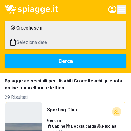
Crocefieschi
Seleziona date
Cerca
Spiagge accessibili per disabili Crocefieschi: prenota
online ombrellone e lettino
29 Risultati
Sporting Club
Genova
Cabine
·
Doccia calda
·
Piscina
·