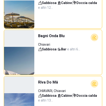
Sabbiosa
·
Cabine
·
Doccia calda
·
e altri 12…
Bagni Onda Blu
Chiavari
Sabbiosa
·
Bar
·
e altri 6…
Rîva Do Mâ
CHIAVARI, Chiavari
Sabbiosa
·
Cabine
·
Doccia calda
·
e altri 13…