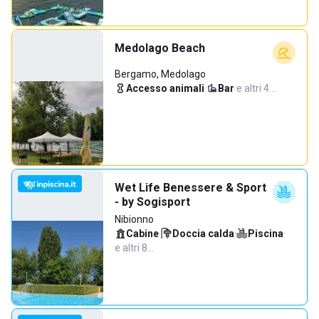
Medolago Beach
Bergamo, Medolago
Accesso animali
·
Bar
·
e altri 4…
Wet Life Benessere & Sport
- by Sogisport
Nibionno
Cabine
·
Doccia calda
·
Piscina
·
e altri 8…