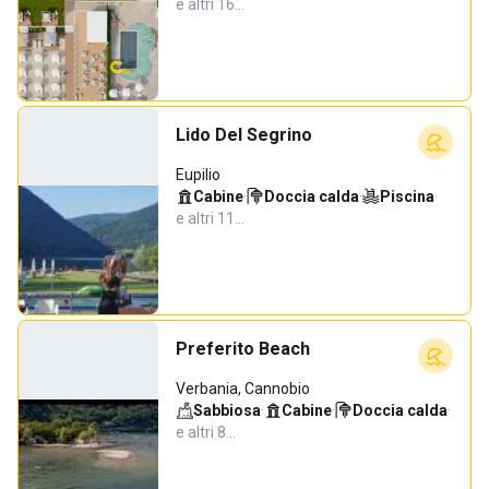
e altri 16…
Lido Del Segrino
Eupilio
Cabine
·
Doccia calda
·
Piscina
·
e altri 11…
Preferito Beach
Verbania, Cannobio
Sabbiosa
·
Cabine
·
Doccia calda
·
e altri 8…