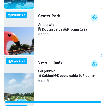
Center Park
Antegnate
Doccia calda
·
Piscina
·
Bar
·
e altri 5…
Seven Infinity
Gorgonzola
Cabine
·
Doccia calda
·
Piscina
·
e altri 8…