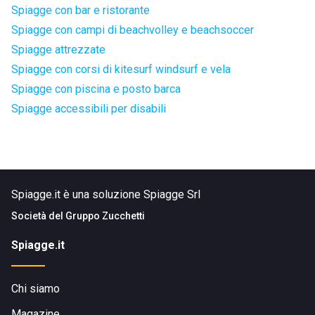
Spiagge con bar e ristorante
Spiagge con campi di beachvolley e beachsoccer
Spiagge attrezzate
Spiagge con corsi di kitesurf windsurf e vela
Spiagge con piscina e posto barca
Spiagge accessibili per disabili
Spiagge.it è una soluzione Spiagge Srl
Società del
Gruppo Zucchetti
Spiagge.it
Chi siamo
Magazine