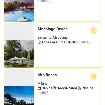
e altri 12…
Medolago Beach
Bergamo, Medolago
Accesso animali
·
Bar
·
e altri 4…
Idro Beach
Milano
Cabine
·
Doccia calda
·
Piscina
·
e altri 8…