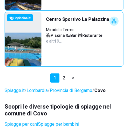
Centro Sportivo La Palazzina
Miradolo Terme
Piscina
·
Bar
·
Ristorante
·
e altri 9…
1
2
>
Spiagge.it
Lombardia
Provincia di Bergamo
Covo
Scopri le diverse tipologie di spiagge nel
comune di Covo
Spiagge per cani
Spiagge per bambini