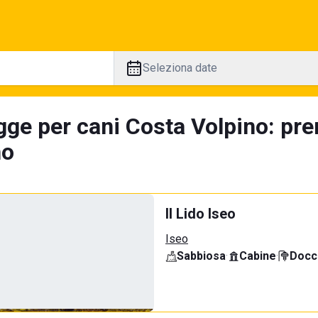
Seleziona date
gge per cani Costa Volpino: pre
no
Il Lido Iseo
Iseo
Sabbiosa
·
Cabine
·
Docci