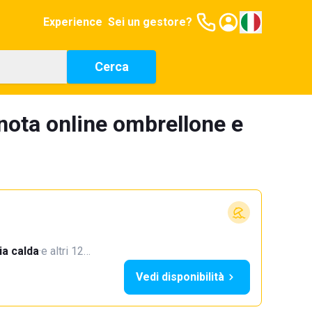
Experience
Sei un gestore?
Cerca
nota online ombrellone e
a calda
·
e altri 12…
Vedi disponibilità