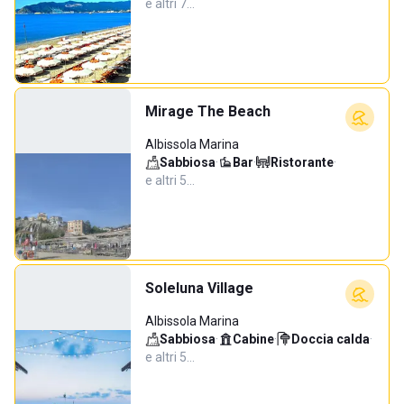
e altri 7…
Mirage The Beach
Albissola Marina
Sabbiosa
·
Bar
·
Ristorante
·
e altri 5…
Soleluna Village
Albissola Marina
Sabbiosa
·
Cabine
·
Doccia calda
·
e altri 5…