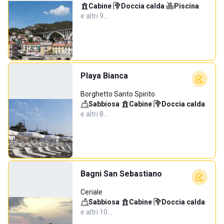
Cabine
·
Doccia calda
·
Piscina
·
e altri 9…
Playa Bianca
Borghetto Santo Spirito
Sabbiosa
·
Cabine
·
Doccia calda
·
e altri 8…
Bagni San Sebastiano
Ceriale
Sabbiosa
·
Cabine
·
Doccia calda
·
e altri 10…