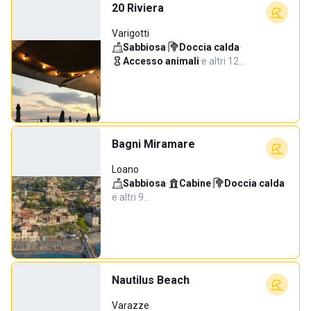
20 Riviera
Varigotti
Sabbiosa
·
Doccia calda
·
Accesso animali
·
e altri 12…
Bagni Miramare
Loano
Sabbiosa
·
Cabine
·
Doccia calda
·
e altri 9…
Nautilus Beach
Varazze