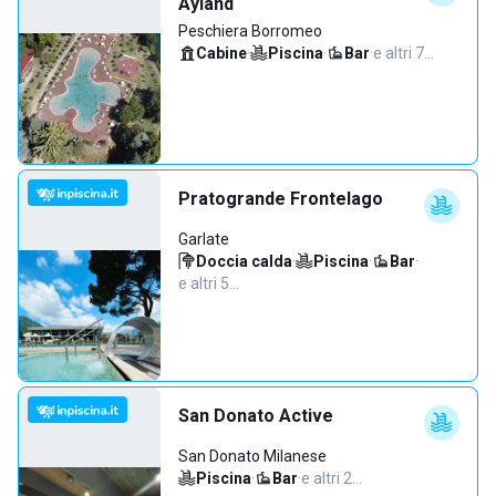
Ayland
Peschiera Borromeo
Cabine
·
Piscina
·
Bar
·
e altri 7…
Pratogrande Frontelago
Garlate
Doccia calda
·
Piscina
·
Bar
·
e altri 5…
San Donato Active
San Donato Milanese
Piscina
·
Bar
·
e altri 2…