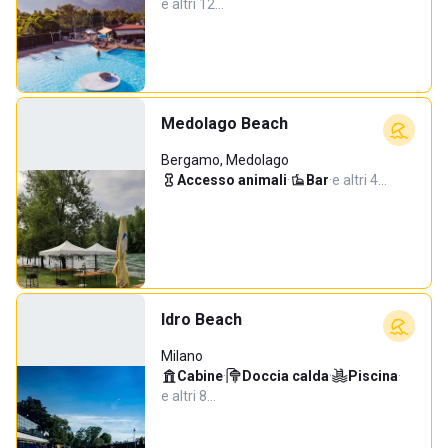
e altri 12…
Medolago Beach
Bergamo, Medolago
Accesso animali
·
Bar
·
e altri 4…
Idro Beach
Milano
Cabine
·
Doccia calda
·
Piscina
·
e altri 8…