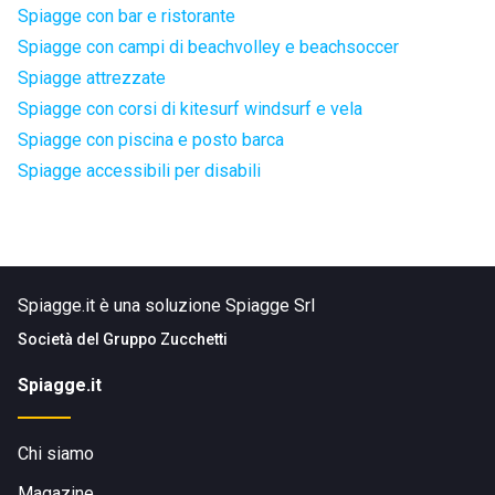
Spiagge con bar e ristorante
Spiagge con campi di beachvolley e beachsoccer
Spiagge attrezzate
Spiagge con corsi di kitesurf windsurf e vela
Spiagge con piscina e posto barca
Spiagge accessibili per disabili
Spiagge.it è una soluzione Spiagge Srl
Società del
Gruppo Zucchetti
Spiagge.it
Chi siamo
Magazine