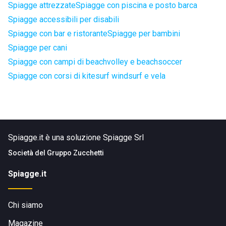
Spiagge attrezzate
Spiagge con piscina e posto barca
Spiagge accessibili per disabili
Spiagge con bar e ristorante
Spiagge per bambini
Spiagge per cani
Spiagge con campi di beachvolley e beachsoccer
Spiagge con corsi di kitesurf windsurf e vela
Spiagge.it è una soluzione Spiagge Srl
Società del
Gruppo Zucchetti
Spiagge.it
Chi siamo
Magazine