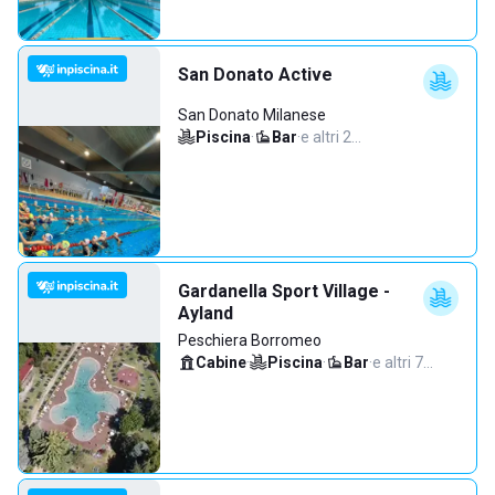
San Donato Active
San Donato Milanese
Piscina
·
Bar
·
e altri 2…
Gardanella Sport Village -
Ayland
Peschiera Borromeo
Cabine
·
Piscina
·
Bar
·
e altri 7…