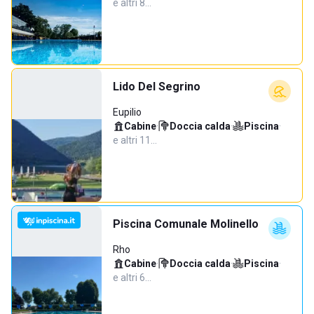
e altri 8…
Lido Del Segrino
Eupilio
Cabine
·
Doccia calda
·
Piscina
·
e altri 11…
Piscina Comunale Molinello
Rho
Cabine
·
Doccia calda
·
Piscina
·
e altri 6…