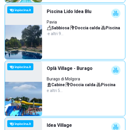
Piscina Lido Idea Blu
Pavia
Sabbiosa
·
Doccia calda
·
Piscina
·
e altri 9…
Oplà Village - Burago
Burago di Molgora
Cabine
·
Doccia calda
·
Piscina
·
e altri 5…
Idea Village