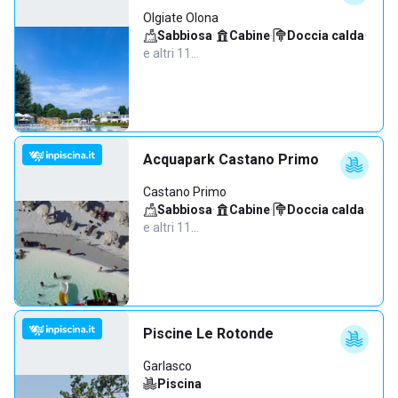
Olgiate Olona
Sabbiosa
·
Cabine
·
Doccia calda
·
e altri 11…
Acquapark Castano Primo
Castano Primo
Sabbiosa
·
Cabine
·
Doccia calda
·
e altri 11…
Piscine Le Rotonde
Garlasco
Piscina