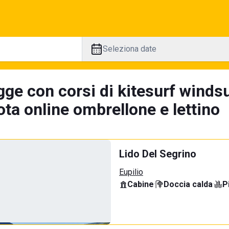
Seleziona date
gge con corsi di kitesurf windsu
ta online ombrellone e lettino
Lido Del Segrino
Eupilio
Cabine
·
Doccia calda
·
P