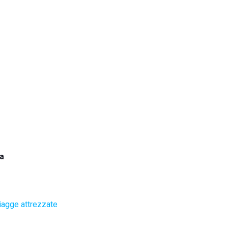
la
iagge attrezzate