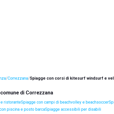
anza
Correzzana
Spiagge con corsi di kitesurf windsurf e ve
el comune di Correzzana
e ristorante
Spiagge con campi di beachvolley e beachsoccer
Sp
con piscina e posto barca
Spiagge accessibili per disabili