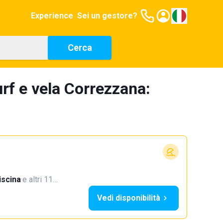
Experience
Sei un gestore?
Cerca
rf e vela Correzzana:
iscina
·
e altri 11…
Vedi disponibilità