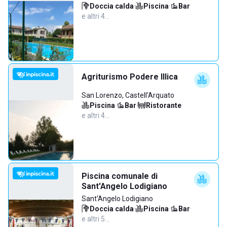
Doccia calda
·
Piscina
·
Bar
·
e altri 4…
Agriturismo Podere Illica
San Lorenzo, Castell'Arquato
Piscina
·
Bar
·
Ristorante
·
e altri 4…
Piscina comunale di
Sant'Angelo Lodigiano
Sant'Angelo Lodigiano
Doccia calda
·
Piscina
·
Bar
·
e altri 5…