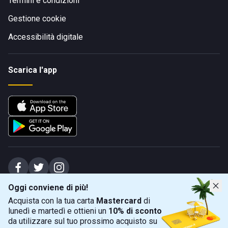
Termini e condizioni
Gestione cookie
Accessibilità digitale
Scarica l'app
Oggi conviene di più!
Spiagge Srl - Sede legale: Via Marecchiese 48, 47923 Rimini (RN), IT -
Acquista con la tua carta
Mastercard
di
capitale sociale Euro 31245,57 - Iscritta al registro delle imprese di Rimini
lunedì e martedì e ottieni un
10% di sconto
Sede operativa: Via Flaminia 180, 47924 Rimini (RN), IT
-
+39 0541 772375
-
info@spiagge.it
- p.i./c.f. 04536640404
da utilizzare sul tuo prossimo acquisto su