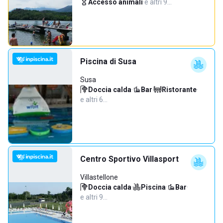
Accesso animali
·
e altri 9…
Piscina di Susa
Susa
Doccia calda
·
Bar
·
Ristorante
·
e altri 6…
Centro Sportivo Villasport
Villastellone
Doccia calda
·
Piscina
·
Bar
·
e altri 9…