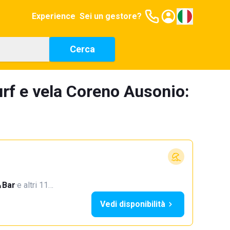
Experience
Sei un gestore?
Cerca
urf e vela Coreno Ausonio:
Bar
·
e altri 11…
Vedi disponibilità