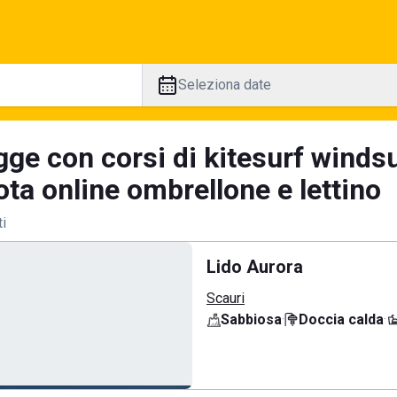
Seleziona date
gge con corsi di kitesurf winds
ta online ombrellone e lettino
ti
Lido Aurora
Scauri
Sabbiosa
·
Doccia calda
·