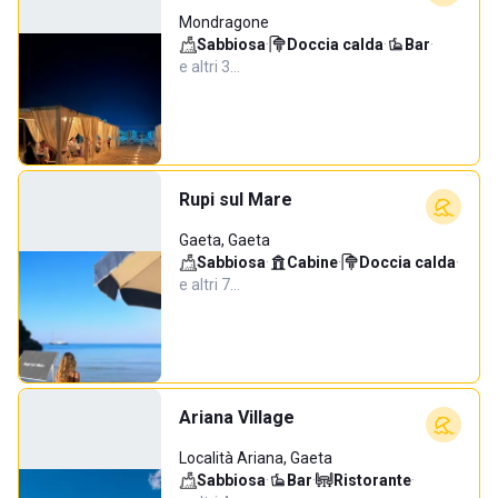
Mondragone
Sabbiosa
·
Doccia calda
·
Bar
·
e altri 3…
Rupi sul Mare
Gaeta, Gaeta
Sabbiosa
·
Cabine
·
Doccia calda
·
e altri 7…
Ariana Village
Località Ariana, Gaeta
Sabbiosa
·
Bar
·
Ristorante
·