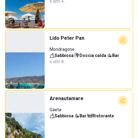
e altri 4…
Lido Peter Pan
Mondragone
Sabbiosa
·
Doccia calda
·
Bar
·
e altri 8…
Arenautamare
Gaeta
Sabbiosa
·
Bar
·
Ristorante