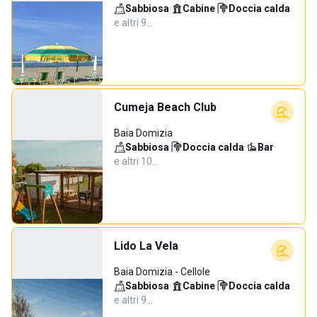
Sabbiosa
·
Cabine
·
Doccia calda
·
e altri 9…
Cumeja Beach Club
Baia Domizia
Sabbiosa
·
Doccia calda
·
Bar
·
e altri 10…
Lido La Vela
Baia Domizia - Cellole
Sabbiosa
·
Cabine
·
Doccia calda
·
e altri 9…