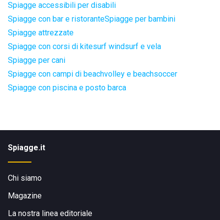
Spiagge accessibili per disabili
Spiagge con bar e ristorante
Spiagge per bambini
Spiagge attrezzate
Spiagge con corsi di kitesurf windsurf e vela
Spiagge per cani
Spiagge con campi di beachvolley e beachsoccer
Spiagge con piscina e posto barca
Spiagge.it
Chi siamo
Magazine
La nostra linea editoriale