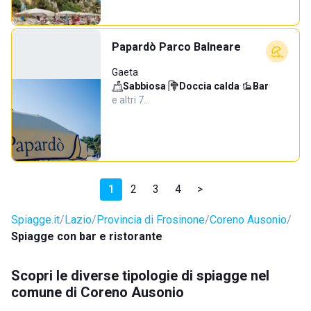
Papardò Parco Balneare
Gaeta
Sabbiosa
·
Doccia calda
·
Bar
·
e altri 7…
1
2
3
4
>
Spiagge.it
Lazio
Provincia di Frosinone
Coreno Ausonio
Spiagge con bar e ristorante
Scopri le diverse tipologie di spiagge nel
comune di Coreno Ausonio