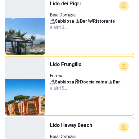
Lido dei Pigri
Baia Domizia
Sabbiosa
·
Bar
·
Ristorante
·
e altri 3…
Lido Frungillo
Formia
Sabbiosa
·
Doccia calda
·
Bar
·
e altri 5…
Lido Haway Beach
Baia Domizia