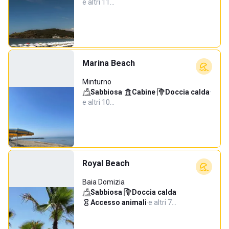
e altri 11…
Marina Beach
Minturno
Sabbiosa
·
Cabine
·
Doccia calda
·
e altri 10…
Royal Beach
Baia Domizia
Sabbiosa
·
Doccia calda
·
Accesso animali
·
e altri 7…