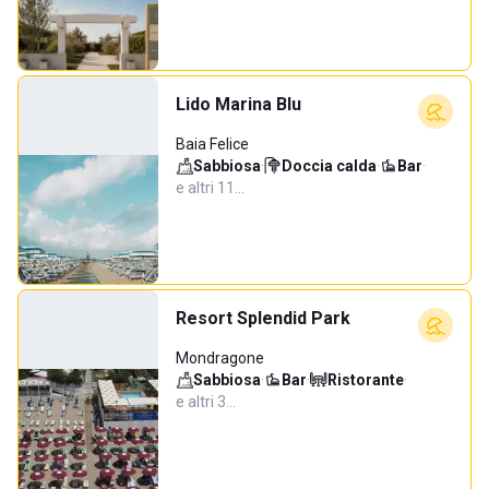
Lido Marina Blu
Baia Felice
Sabbiosa
·
Doccia calda
·
Bar
·
e altri 11…
Resort Splendid Park
Mondragone
Sabbiosa
·
Bar
·
Ristorante
·
e altri 3…