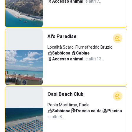
Accesso animali
·
e altri 7…
Al's Paradise
Località Scaro, Fiumefreddo Bruzio
Sabbiosa
·
Cabine
·
Accesso animali
·
e altri 13…
Oasi Beach Club
Paola Marittima, Paola
Sabbiosa
·
Doccia calda
·
Piscina
·
e altri 8…