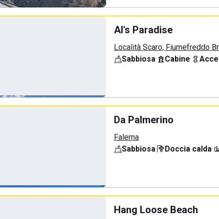
Al's Paradise
Località Scaro, Fiumefreddo B
Sabbiosa
·
Cabine
·
Acce
Da Palmerino
Falerna
Sabbiosa
·
Doccia calda
·
Hang Loose Beach