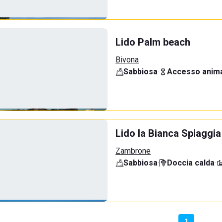
Lido Palm beach
Bivona
Sabbiosa
·
Accesso anima
Lido la Bianca Spiaggia
Zambrone
Sabbiosa
·
Doccia calda
·
1