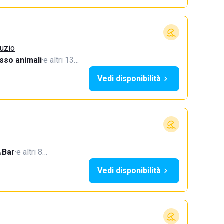
ruzio
sso animali
·
e altri 13…
Vedi disponibilità
Bar
·
e altri 8…
Vedi disponibilità