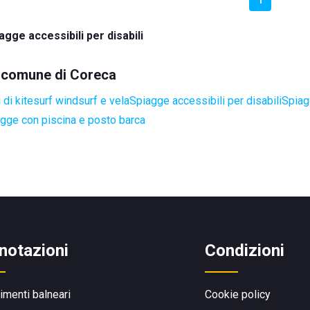
agge accessibili per disabili
el comune di Coreca
di kitesurf windsurf e vela
Spiagge accessibili per disabili
Spiag
gge con piscina e posto barca
notazioni
Condizioni
limenti balneari
Cookie policy