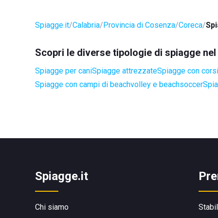
Spiagge.it
Calabria
Provincia di Cosenza
Coreca
Spi
Scopri le diverse tipologie di spiagge n
Spiagge per cani
Spiagge attrezzate
Spiagge con corsi 
Spiagge con campi di beachvolley e beachsoccer
Spia
Spiagge.it
Pre
Chi siamo
Stabi