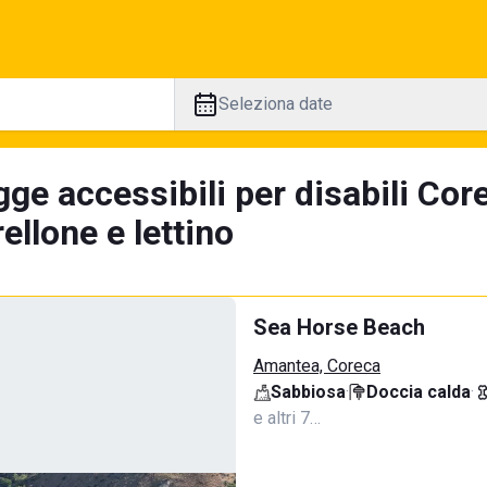
Seleziona date
ge accessibili per disabili Cor
llone e lettino
Sea Horse Beach
Amantea, Coreca
Sabbiosa
·
Doccia calda
·
e altri 7…