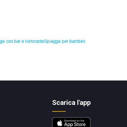
ge con bar e ristorante
Spiagge per bambini
Scarica l'app