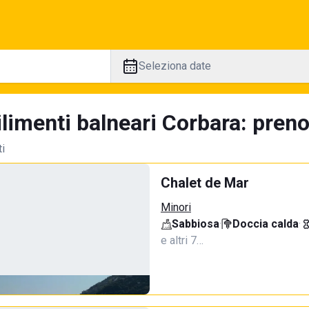
Seleziona date
limenti balneari Corbara: preno
ti
Chalet de Mar
Minori
Sabbiosa
·
Doccia calda
·
e altri 7…