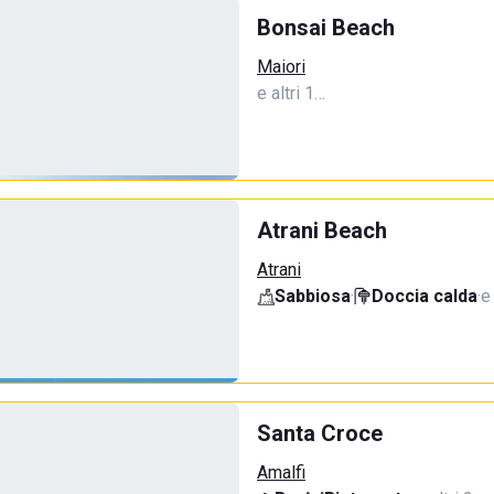
Bonsai Beach
Maiori
e altri 1…
Atrani Beach
Atrani
Sabbiosa
·
Doccia calda
·
e
Santa Croce
Amalfi