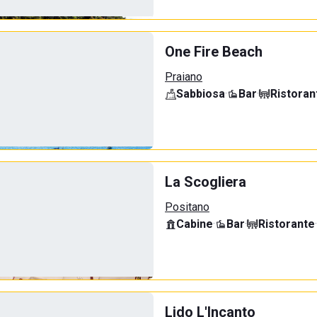
One Fire Beach
Praiano
Sabbiosa
·
Bar
·
Ristoran
La Scogliera
Positano
Cabine
·
Bar
·
Ristorante
·
Lido L'Incanto