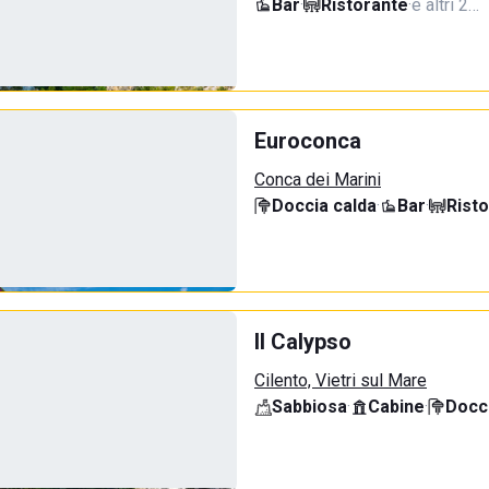
Bar
·
Ristorante
·
e altri 2…
Euroconca
Conca dei Marini
Doccia calda
·
Bar
·
Rist
Il Calypso
Cilento, Vietri sul Mare
Sabbiosa
·
Cabine
·
Docci