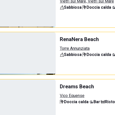
Vietri sul Mare, Vietri sul Mare
Sabbiosa
·
Doccia calda
·
RenaNera Beach
Torre Annunziata
Sabbiosa
·
Doccia calda
·
Dreams Beach
Vico Equense
Doccia calda
·
Bar
·
Rist