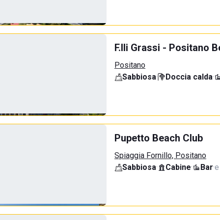
F.lli Grassi - Positano 
Positano
Sabbiosa
·
Doccia calda
·
Pupetto Beach Club
Spiaggia Fornillo, Positano
Sabbiosa
·
Cabine
·
Bar
·
e