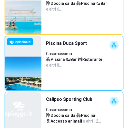
Doccia calda
·
Piscina
·
Bar
·
e altri 6…
Piscina Duca Sport
Casamassima
Piscina
·
Bar
·
Ristorante
·
e altri 8…
Calipso Sporting Club
Casamassima
Doccia calda
·
Piscina
·
Accesso animali
·
e altri 12…