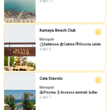
e altri 11…
Kamaya Beach Club
Monopoli
Sabbiosa
·
Cabine
·
Doccia calda
·
e altri 5…
Cala Diavolo
Monopoli
Piscina
·
Accesso animali
·
Bar
·
e altri 7…