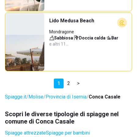
Lido Medusa Beach
Mondragone
Sabbiosa
·
Doccia calda
·
Bar
·
e altri 11…
1
2
>
Spiagge.it
Molise
Provincia di Isernia
Conca Casale
Scopri le diverse tipologie di spiagge nel
comune di Conca Casale
Spiagge attrezzate
Spiagge per bambini