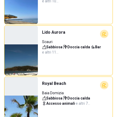
e altri 10…
Lido Aurora
Scauri
Sabbiosa
·
Doccia calda
·
Bar
·
e altri 11…
Royal Beach
Baia Domizia
Sabbiosa
·
Doccia calda
·
Accesso animali
·
e altri 7…