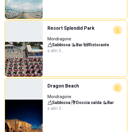
Resort Splendid Park
Mondragone
Sabbiosa
·
Bar
·
Ristorante
·
e altri 3…
Dragon Beach
Mondragone
Sabbiosa
·
Doccia calda
·
Bar
·
e altri 3…