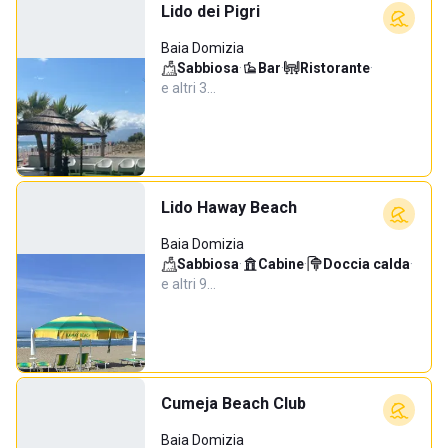
Lido dei Pigri
Baia Domizia
Sabbiosa
·
Bar
·
Ristorante
·
e altri 3…
Lido Haway Beach
Baia Domizia
Sabbiosa
·
Cabine
·
Doccia calda
·
e altri 9…
Cumeja Beach Club
Baia Domizia