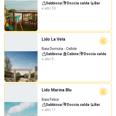
Sabbiosa
·
Doccia calda
·
Bar
·
e altri 10…
Lido La Vela
Baia Domizia - Cellole
Sabbiosa
·
Cabine
·
Doccia calda
·
e altri 9…
Lido Marina Blu
Baia Felice
Sabbiosa
·
Doccia calda
·
Bar
·
e altri 11…