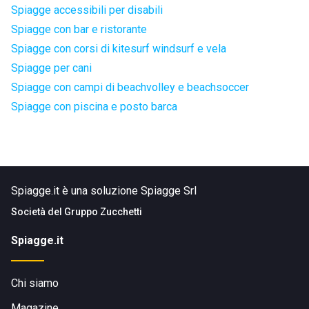
Spiagge accessibili per disabili
Spiagge con bar e ristorante
Spiagge con corsi di kitesurf windsurf e vela
Spiagge per cani
Spiagge con campi di beachvolley e beachsoccer
Spiagge con piscina e posto barca
Spiagge.it è una soluzione Spiagge Srl
Società del
Gruppo Zucchetti
Spiagge.it
Chi siamo
Magazine