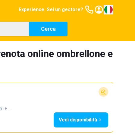
Experience
Sei un gestore?
Cerca
enota online ombrellone e
tri 8…
Vedi disponibilità