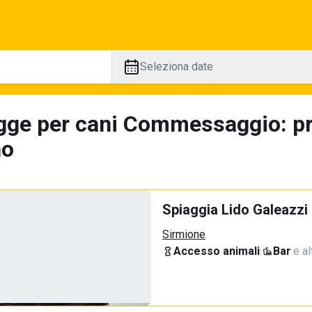
Seleziona date
gge per cani Commessaggio: pr
no
Spiaggia Lido Galeazzi
Sirmione
Accesso animali
·
Bar
·
e al