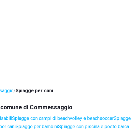
aggio
Spiagge per cani
nel comune di Commessaggio
sabili
Spiagge con campi di beachvolley e beachsoccer
Spiagge 
per cani
Spiagge per bambini
Spiagge con piscina e posto barca