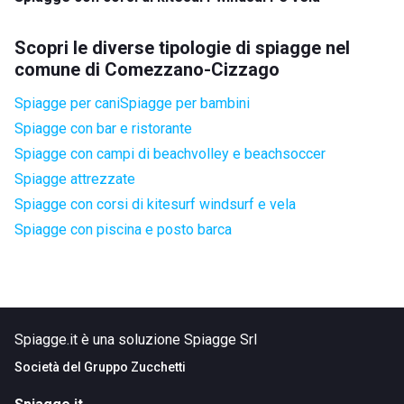
Scopri le diverse tipologie di spiagge nel
comune di Comezzano-Cizzago
Spiagge per cani
Spiagge per bambini
Spiagge con bar e ristorante
Spiagge con campi di beachvolley e beachsoccer
Spiagge attrezzate
Spiagge con corsi di kitesurf windsurf e vela
Spiagge con piscina e posto barca
Spiagge.it è una soluzione Spiagge Srl
Società del
Gruppo Zucchetti