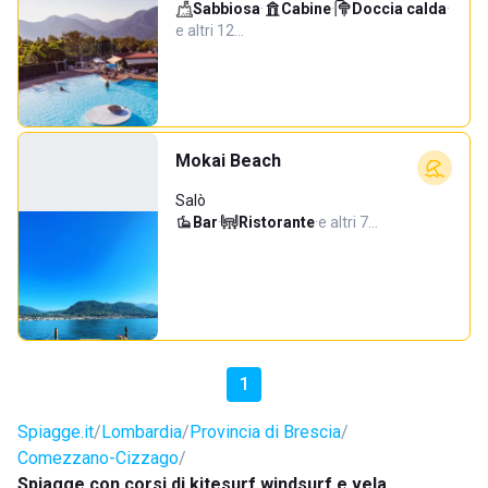
Sabbiosa
·
Cabine
·
Doccia calda
·
e altri 12…
Mokai Beach
Salò
Bar
·
Ristorante
·
e altri 7…
1
Spiagge.it
Lombardia
Provincia di Brescia
Comezzano-Cizzago
Spiagge con corsi di kitesurf windsurf e vela