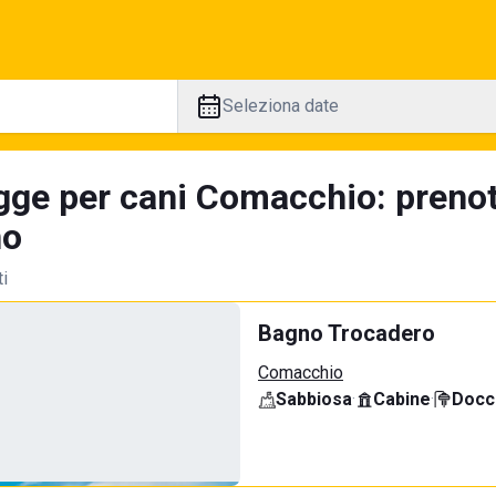
Seleziona date
gge per cani Comacchio: prenot
no
ti
Bagno Trocadero
Comacchio
Sabbiosa
·
Cabine
·
Docci