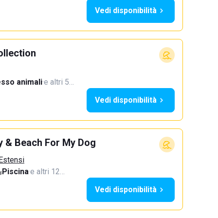
Vedi disponibilità
llection
sso animali
·
e altri 5…
Vedi disponibilità
y & Beach For My Dog
 Estensi
Piscina
·
e altri 12…
Vedi disponibilità