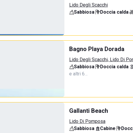
Lido Degli Scacchi
Sabbiosa
·
Doccia calda
·
Bagno Playa Dorada
Lido Degli Scacchi, Lido Di P
Sabbiosa
·
Doccia calda
·
e altri 6…
Gallanti Beach
Lido Di Pomposa
Sabbiosa
·
Cabine
·
Docci