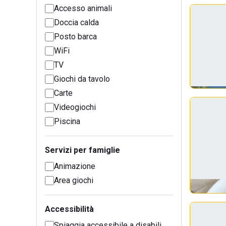
Accesso animali
Doccia calda
Posto barca
WiFi
TV
Giochi da tavolo
Carte
Videogiochi
Piscina
Servizi per famiglie
Animazione
Area giochi
Accessibilità
Spiaggia accessibile a disabili