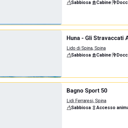
Sabbiosa
·
Cabine
·
Docci
Huna - Gli Stravaccati 
Lido di Spina, Spina
Sabbiosa
·
Cabine
·
Docci
Bagno Sport 50
Lidi Ferraresi, Spina
Sabbiosa
·
Accesso anima