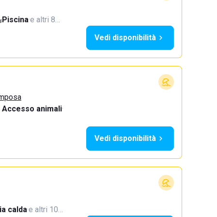
Piscina
·
e altri 8…
Vedi disponibilità
omposa
Accesso animali
·
Vedi disponibilità
a calda
·
e altri 10…