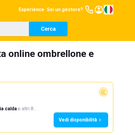
Experience
Sei un gestore?
Cerca
a online ombrellone e
a calda
·
e altri 8…
Vedi disponibilità