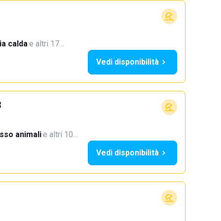
a calda
·
e altri 17…
Vedi disponibilità
3
sso animali
·
e altri 10…
Vedi disponibilità