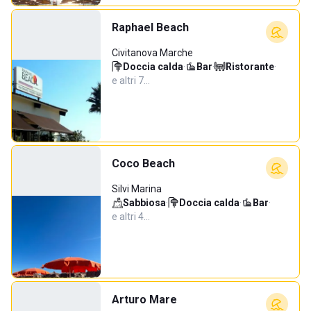
Raphael Beach
Civitanova Marche
Doccia calda
·
Bar
·
Ristorante
·
e altri 7…
Coco Beach
Silvi Marina
Sabbiosa
·
Doccia calda
·
Bar
·
e altri 4…
Arturo Mare