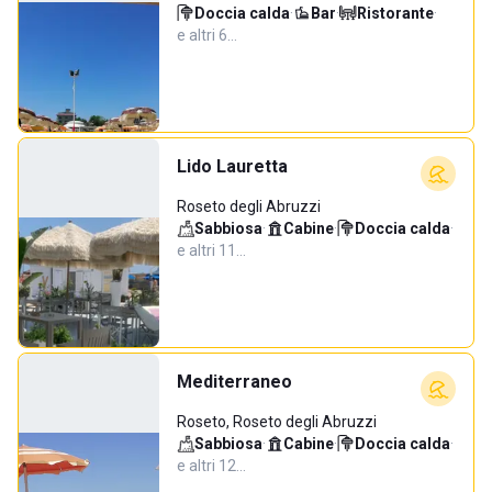
Doccia calda
·
Bar
·
Ristorante
·
e altri 6…
Lido Lauretta
Roseto degli Abruzzi
Sabbiosa
·
Cabine
·
Doccia calda
·
e altri 11…
Mediterraneo
Roseto, Roseto degli Abruzzi
Sabbiosa
·
Cabine
·
Doccia calda
·
e altri 12…